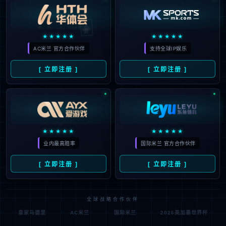
🃏
★★★★★
★★★★★
AC米兰 官方合作伙伴
支持全球IP娱乐
[ 立即注册 ]
[ 立即注册 ]
★★★★★
★★★★★
业内最高赔率
国际米兰 官方合作伙伴
[ 立即注册 ]
[ 立即注册 ]
全球战略合作伙伴
皇家马德里
AC米兰
国际米兰
2026美加墨世界杯