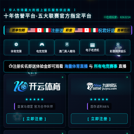
[ 华人市场最大的线上娱乐服务供应商 ]
十年信誉平台·五大联赛官方指定平台
在线玩家: 8263214
好运
注册送
祝君好运
首单包赔
彩金
首单包赔
🍁
🍁
🎮
⚽
🎮
🃏
🀄️
🎰
电子老虎机
体育竞猜
电竞竞猜
澳门真人赌场
彩票棋牌娱乐
🎲
📺注册实名即送体验金即可观看
海量体育直播
与
所有电竞赛事
直播
★★★★★
★★★★★
皇家马德里 官方合作伙伴
首存返利68%
⚽
[ 立即注册 ]
[ 立即注册 ]