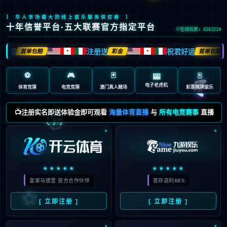
[ 华人市场最大的线上娱乐服务供应商 ]
十年信誉平台·五大联赛官方指定平台
在线玩家: 8263214
好运
注册送
祝君好运
首单包赔
彩金
首单包赔
🍁
🍁
⚽
🎮
🃏
🀄️
🎮
🎰
电子老虎机
体育竞猜
电竞竞猜
澳门真人赌场
彩票棋牌娱乐
🎲
📺注册实名即送体验金即可观看
海量体育直播
与
所有电竞赛事
直播
★★★★★
★★★★★
皇家马德里 官方合作伙伴
首存返利68%
⚽
[ 立即注册 ]
[ 立即注册 ]