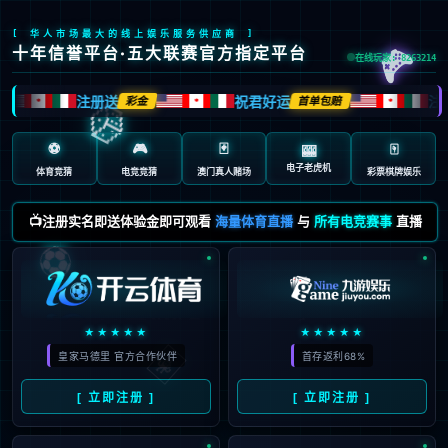
🎮
[ 华人市场最大的线上娱乐服务供应商 ]
十年信誉平台·五大联赛官方指定平台
在线玩家: 8263214
🎲
注册送
祝君好运
注
彩金
首单包赔
🍁
🍁
🍁
⚽
🎮
🃏
🀄️
🎰
电子老虎机
体育竞猜
电竞竞猜
澳门真人赌场
彩票棋牌娱乐
📺注册实名即送体验金即可观看
海量体育直播
与
所有电竞赛事
直播
⚽
🃏
★★★★★
★★★★★
皇家马德里 官方合作伙伴
首存返利68%
[ 立即注册 ]
[ 立即注册 ]