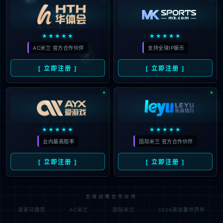
★★★★★
★★★★★
🃏
AC米兰 官方合作伙伴
支持全球IP娱乐
[ 立即注册 ]
[ 立即注册 ]
★★★★★
★★★★★
业内最高赔率
国际米兰 官方合作伙伴
[ 立即注册 ]
[ 立即注册 ]
全球战略合作伙伴
皇家马德里
AC米兰
国际米兰
2026美加墨世界杯