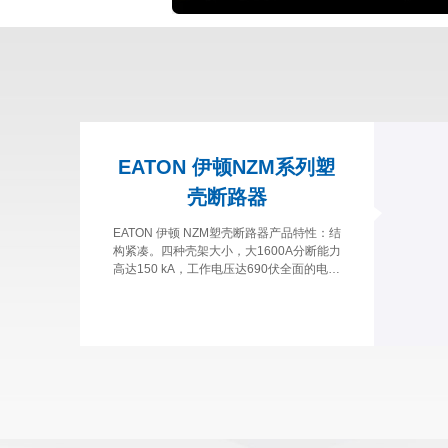
EATON 伊顿NZM系列塑
壳断路器
EATON 伊顿 NZM塑壳断路器产品特性：结
构紧凑。四种壳架大小，大1600A分断能力
高达150 kA，工作电压达690伏全面的电气
和机械附件，提供多种安装方案50℃以下使
用无需降容全球范围的认证，包括IEC，UL
/ CSA认证和CCC使用双分断触点的创新分
断技术，极大减少分断时间。在发生短路
时，特殊形状和材料的触头机构能产生一个
互相排斥磁力，能在一个工频周期内使触头
分离断路器拥有诊断数据记录